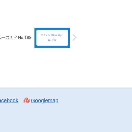
ースカイNo.199
acebook
Googlemap