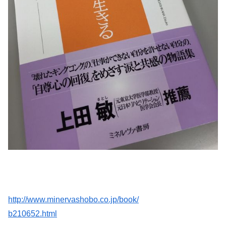
http://www.minervashobo.co.jp/book/
b210652.html