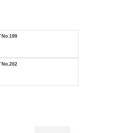
o.199
o.202